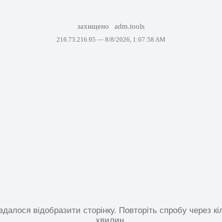
захищено
adm.tools
216.73.216.95 —
8/8/2026, 1:07:58 AM
вдалося відобразити сторінку. Повторіть спробу через кі
хвилин.